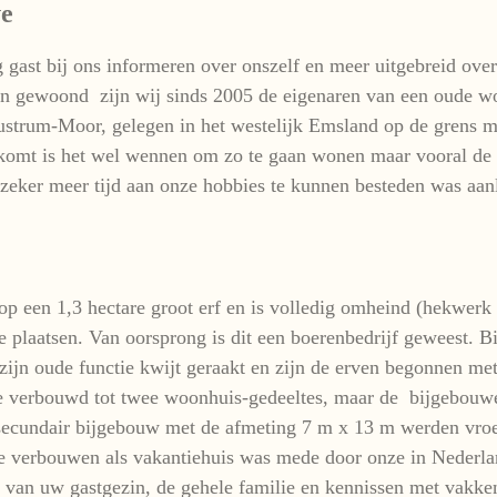
ve
 gast bij ons informeren over onszelf en meer uitgebreid over
ben gewoond zijn wij sinds 2005 de eigenaren van een oude w
 Sustrum-Moor, gelegen in het westelijk Emsland op de grens 
d komt is het wel wennen om zo te gaan wonen maar vooral de 
eker meer tijd aan onze hobbies te kunnen besteden was aanlo
op een 1,3 hectare groot erf en is volledig omheind (hekwerk
 plaatsen. Van oorsprong is dit een boerenbedrijf geweest. Bij
j zijn oude functie kwijt geraakt en zijn de erven begonnen m
lte verbouwd tot twee woonhuis-gedeeltes, maar de bijgebouwen
secundair bijgebouw met de afmeting 7 m x 13 m werden vro
te verbouwen als vakantiehuis was mede door onze in Nederl
van uw gastgezin, de gehele familie en kennissen met vakken